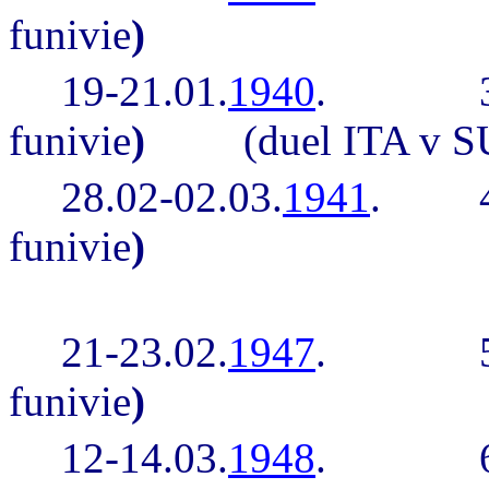
funivie
)
19-21.01.
1940
.
funivie
)
(duel ITA v S
28.02-02.03.
1941
.
funivie
)
21-23.02.
1947
.
funivie
)
12-14.03.
1948
.